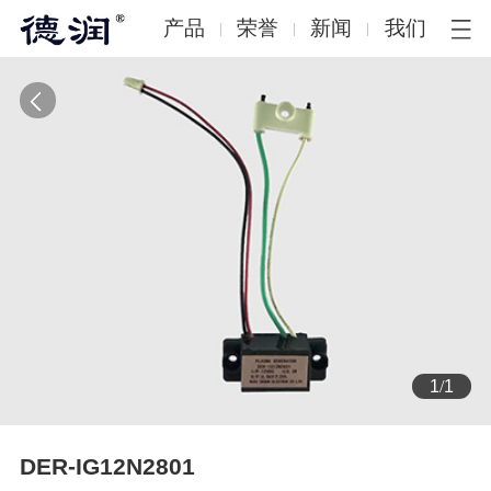
产品
荣誉
新闻
我们
1
/
1
DER-IG12N2801