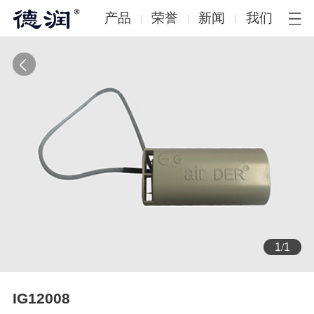
产品
荣誉
新闻
我们
1
/
1
IG12008